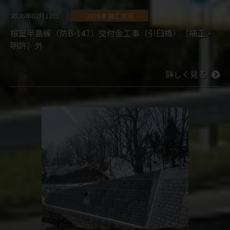
2026年02月12日
2026年 施工状況
根室半島線（防B-147）交付金工事（引臼橋）（補正・
明許）外
詳しく見る