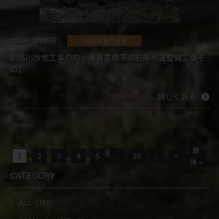
2026年02月05日
2026年 施工状況
釧路川改修工事の内 湯香里橋下流右岸河道整備工事そ
の2
詳しく見る
最
1
2
3
4
5
...
10
...
>
後 »
CATEGORY
ALL
（169）