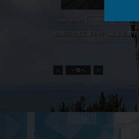
2026年 施工状況
2026年02月05日
釧路川改修工事の内 湯香里橋下
＜
一覧へ
＞