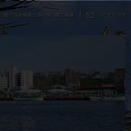
フ紹介
採用情報
元請け様へ
施工実績
JP
EN
VN
/
/