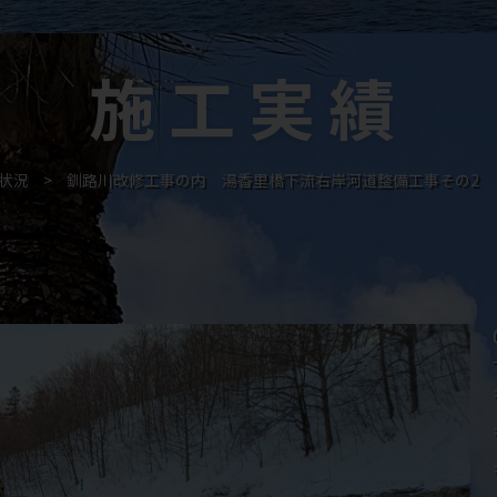
施工実績
工状況
>
釧路川改修工事の内 湯香里橋下流右岸河道整備工事その2